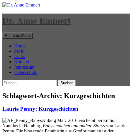
Dr. Anne Emmert
Suchen
Zum
Primäres Menü
Inhalt
springen
Home
Profil
Links
Kontakt
Impressum
Datenschutz
Suche
nach:
Schlagwort-Archiv: Kurzgeschichten
Laurie Penny: Kurzgeschichten
Anfang März 2016 erscheint bei Edition
Nautilus in Hamburg
Babys machen und andere Storys
von Laurie
Penny. Die bloggende Feministin aus Großbritannien ist der