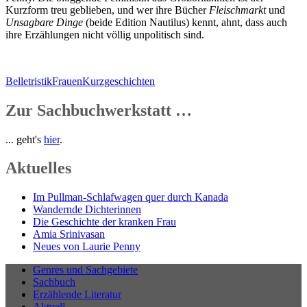
Kurzform treu geblieben, und wer ihre Bücher
Fleischmarkt
und
Unsagbare Dinge
(beide Edition Nautilus) kennt, ahnt, dass auch
ihre Erzählungen nicht völlig unpolitisch sind.
Belletristik
Frauen
Kurzgeschichten
Zur Sachbuchwerkstatt …
... geht's
hier
.
Aktuelles
Im Pullman-Schlafwagen quer durch Kanada
Wandernde Dichterinnen
Die Geschichte der kranken Frau
Amia Srinivasan
Neues von Laurie Penny
Genres und Sachgebiete
Sachbuch
Erzählende Literatur
Aktuell