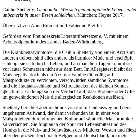
Caitlin Shetterly:
Genbombe. Wie sich genmanipulierte Lebensmittel
unbemerkt in unser Essen schleichen.
München: Heyne 2017.
Übersetzt von Anne Emmert und Fabienne Pfeiffer.
Gefördert vom Freundeskreis Literaturübersetzer e. V. mit einem
Arbeitsstipendium des Landes Baden-Württemberg.
Die Krankheitssymptome, die Caitlin Shetterly von einem Arzt zum
anderen treiben, sind alles andere als harmlos: Müde und erschöpft
schleppt sie sich durchs Leben, und an manchen Tagen kommt sie
vor lauter Schmerzen nicht aus dem Bett. Im Allergietest bleibt der
Mais negativ, doch als ein Arzt der Familie rät, völlig auf
Maisprodukte zu verzichten, verschwinden sämtliche Symptome
und die Hautaausschläge und Schreiattacken des kleinen Sohnes
gleich mit. Es drängt sich der Verdacht auf, dass Proteine oder Gifte
im genveränderten Mais die allergischen Reaktionen auslösen.
Shetterly berichtet aber nicht nur von ihrem Leidensweg und dem
ungeheuren Aufwand, der damit verbunden ist, in einer von
Maisproteinen durchdrungenen Kultur auf sämtliche Maisprodukte
zu verzichten. Sie folgt auch der Spur der Lebensmittel und des
Honigs in die Mais- und Sojawüsten des Mittleren Westen und fliegt
über den großen Teich nach Belgien und Deutschland, um mehr