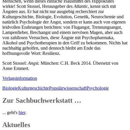
Menschen, wenn dieses einfache Hausmittel des Hippokrates
wirkte! Scott Stossel, Herausgeber des
Atlantic
, kennt sich mit
Ängsten aus. Er hat nicht nur ausgiebig recherchiert zur
Kulturgeschichte, Biologie, Evolution, Genetik, Neurochemie und
natürlich Psychologie der Angst, sondern er kann auch von eigenen
leidvollen Erahrungen berichten: von Flugangst, Trennungsangst,
Lampenfieber, Brechangst und einem nervösen Magen, aber auch
von zahllosen Versuchen, diese Ängste mit Psychopharmaka,
Alkohol und Psychotherapien in den Griff zu bekommen. Nichts hat
nachhaltig geholfen, und dennoch bleibt am Ende das
hoffnungsvolle Wort: Resilienz.
Scott Stossel:
Angst.
München: C.H. Beck 2014. Übersetzt von
Anne Emmert.
Verlagsinformation
Biologie
Kulturgeschichte
Populärwissenschaft
Psychologie
Zur Sachbuchwerkstatt …
... geht's
hier
.
Aktuelles